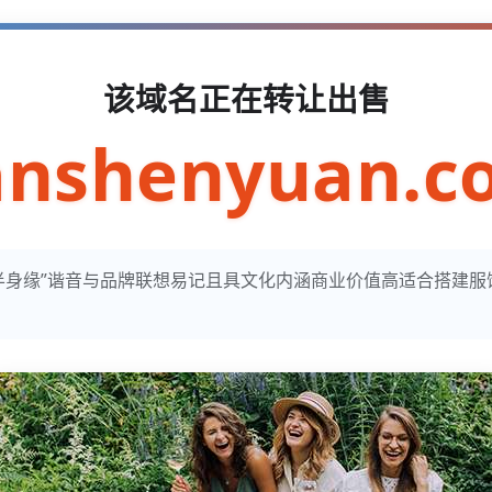
该域名正在转让出售
anshenyuan.c
n寓意“半身缘”谐音与品牌联想易记且具文化内涵商业价值高适合搭建