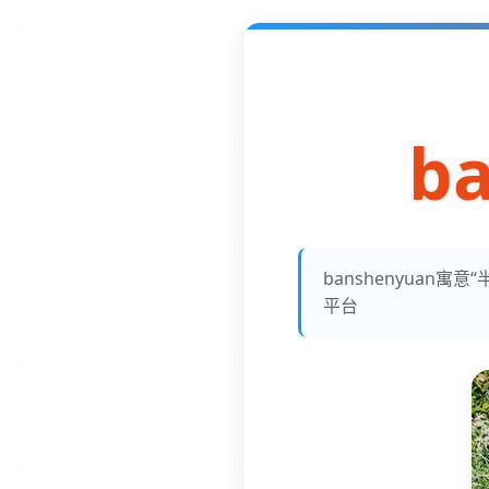
b
banshenyua
平台