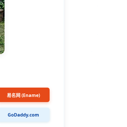
易名网 (Ename)
GoDaddy.com