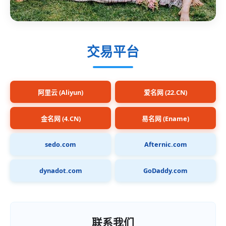
交易平台
阿里云 (Aliyun)
爱名网 (22.CN)
金名网 (4.CN)
易名网 (Ename)
sedo.com
Afternic.com
dynadot.com
GoDaddy.com
联系我们