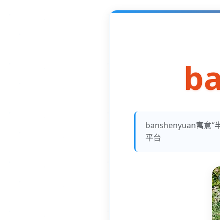
b
banshenyua
平台