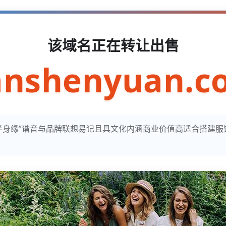
该域名正在转让出售
anshenyuan.c
n寓意“半身缘”谐音与品牌联想易记且具文化内涵商业价值高适合搭建