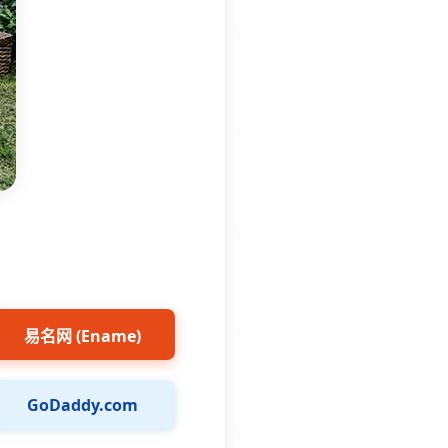
易名网 (Ename)
GoDaddy.com