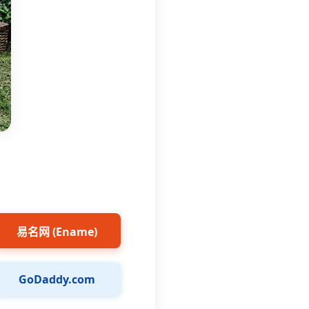
易名网 (Ename)
GoDaddy.com