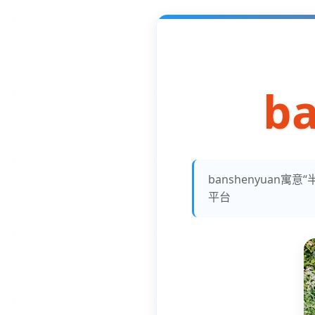
b
banshenyua
平台