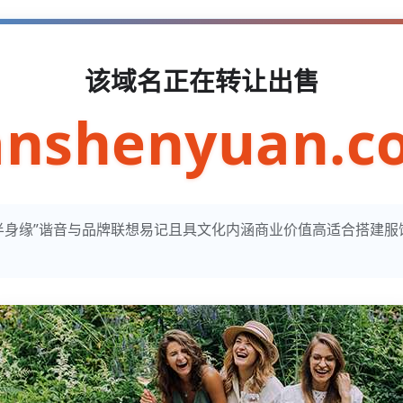
该域名正在转让出售
anshenyuan.c
n寓意“半身缘”谐音与品牌联想易记且具文化内涵商业价值高适合搭建