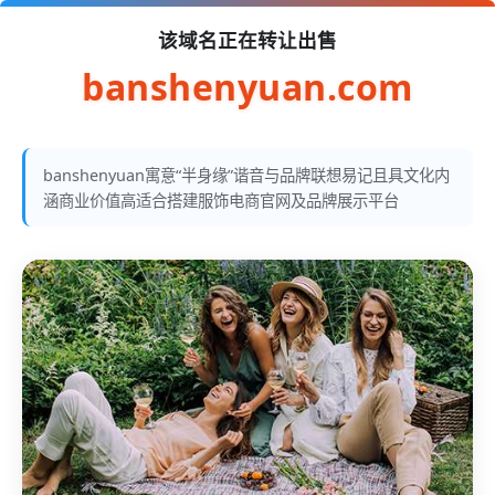
该域名正在转让出售
banshenyuan.com
banshenyuan寓意“半身缘”谐音与品牌联想易记且具文化内
涵商业价值高适合搭建服饰电商官网及品牌展示平台