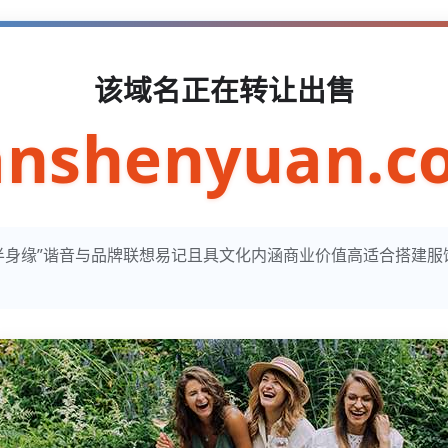
该域名正在转让出售
anshenyuan.c
n寓意“半身缘”谐音与品牌联想易记且具文化内涵商业价值高适合搭建