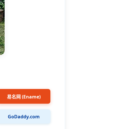
易名网 (Ename)
GoDaddy.com