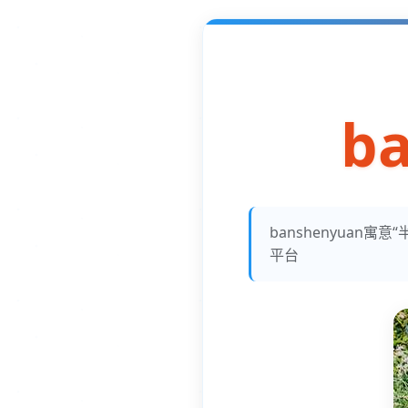
b
banshenyua
平台