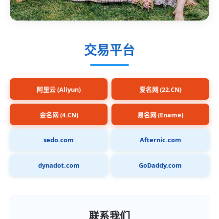
交易平台
阿里云 (Aliyun)
爱名网 (22.CN)
金名网 (4.CN)
易名网 (Ename)
sedo.com
Afternic.com
dynadot.com
GoDaddy.com
联系我们