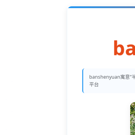
b
banshenyua
平台