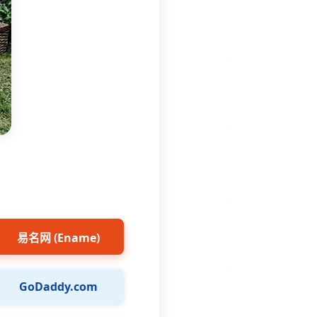
易名网 (Ename)
GoDaddy.com