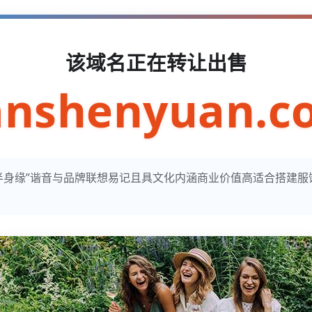
该域名正在转让出售
anshenyuan.c
n寓意“半身缘”谐音与品牌联想易记且具文化内涵商业价值高适合搭建