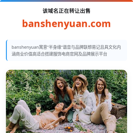
该域名正在转让出售
banshenyuan.com
banshenyuan寓意“半身缘”谐音与品牌联想易记且具文化内
涵商业价值高适合搭建服饰电商官网及品牌展示平台