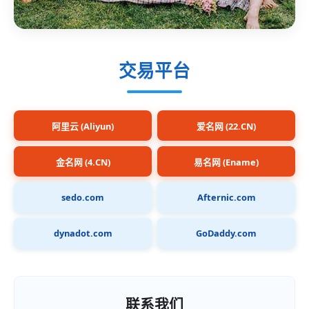
交易平台
阿里云 (Aliyun)
爱名网 (22.CN)
金名网 (4.CN)
易名网 (Ename)
sedo.com
Afternic.com
dynadot.com
GoDaddy.com
联系我们