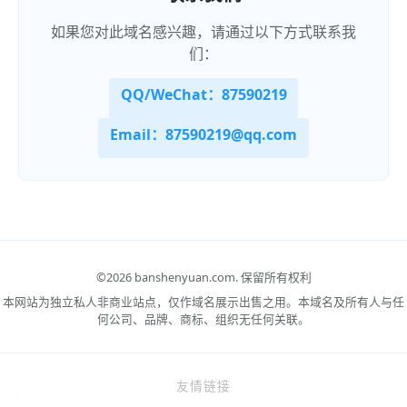
如果您对此域名感兴趣，请通过以下方式联系我
们：
QQ/WeChat：87590219
Email：87590219@qq.com
©
2026 banshenyuan.com.
保留所有权利
本网站为独立私人非商业站点，仅作域名展示出售之用。本域名及所有人与任
何公司、品牌、商标、组织无任何关联。
友情链接