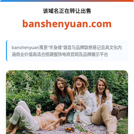
该域名正在转让出售
banshenyuan.com
banshenyuan寓意“半身缘”谐音与品牌联想易记且具文化内
涵商业价值高适合搭建服饰电商官网及品牌展示平台