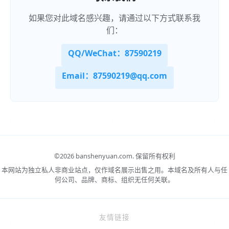
如果您对此域名感兴趣，请通过以下方式联系我
们：
QQ/WeChat：87590219
Email：87590219@qq.com
©
2026 banshenyuan.com.
保留所有权利
本网站为独立私人非商业站点，仅作域名展示出售之用。本域名及所有人与任
何公司、品牌、商标、组织无任何关联。
友情链接