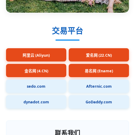
交易平台
阿里云 (Aliyun)
爱名网 (22.CN)
金名网 (4.CN)
易名网 (Ename)
sedo.com
Afternic.com
dynadot.com
GoDaddy.com
联系我们