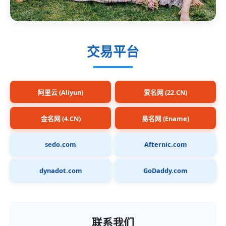
交易平台
阿里云 (Aliyun)
爱名网 (22.CN)
金名网 (4.CN)
易名网 (Ename)
sedo.com
Afternic.com
dynadot.com
GoDaddy.com
联系我们